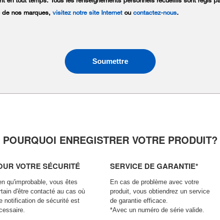
t en tout temps. Tous les renseignements personnels recueillis sont régis par
te de nos marques,
visitez notre site Internet
ou
contactez-nous
.
POURQUOI ENREGISTRER VOTRE PRODUIT?
OUR VOTRE SÉCURITÉ
SERVICE DE GARANTIE*
en qu'improbable, vous êtes
En cas de problème avec votre
rtain d'être contacté au cas où
produit, vous obtiendrez un service
e notification de sécurité est
de garantie efficace.
cessaire.
*Avec un numéro de série valide.