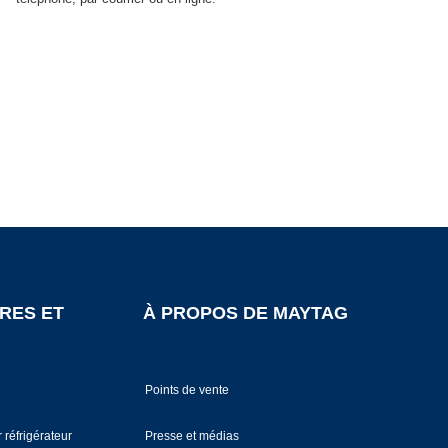
RES ET
À PROPOS DE MAYTAG
Points de vente
 réfrigérateur
Presse et médias