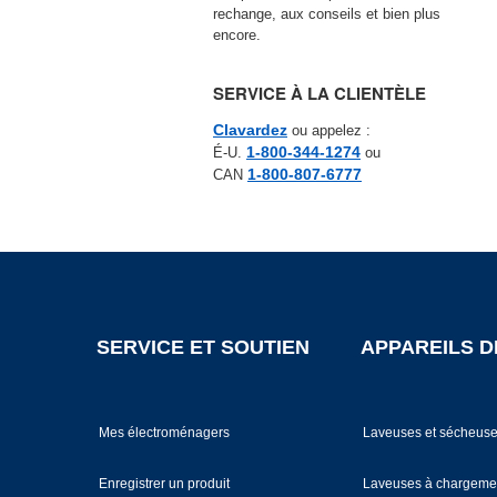
rechange, aux conseils et bien plus
encore.
SERVICE À LA CLIENTÈLE
Clavardez
ou appelez :
1‑800‑344‑1274
É-U.
ou
1-800-807-6777
CAN
FOOTER
SERVICE ET SOUTIEN
APPAREILS D
Mes électroménagers
Laveuses et sécheus
Enregistrer un produit
Laveuses à chargemen