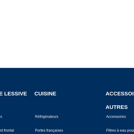
E LESSIVE
CUISINE
ACCESSOI
AUTRES
es
Réfrigérateurs
Accessoires
t frontal
Portes françaises
Filtres à eau pour